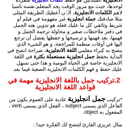
لوحدها، حيث مع مرور الوقت يجد المتعلم نفسه ناسيا
لاهم
الكلمات الانجليزية
، الٱن أعطيك الطريقة المثلى
مثلا صادفتك
جملة انجليزية
غير مفهومة في فيلم أو
شريط وثائقي كل ما عليك فعله هو تدوين هته الجمل
في دفتر ملاحظات صغير و محاولة ترجمة الجمل و
فهمها، بعد فهمها و ترسيخها و حفظها يفضل أن ترجع
اليها في أوقات منظمة للمراجعة، و هو الشيء الذي
ينصح به كبراء معلمي
اللغة الانجليزية
، صراحة انصح في
البداية بحفظ
جمل انجليزية مستعملة بكثرة
في اللغة
الانجليزية خاصة في الحياة اليومية و هذا حتى تسهل
عليك حفظ و فهم الكلمات الانجليزية الصعبة فيما بعد.
2.تركيب جمل باللغة الانجليزية مهمة في
قواعد اللغة الانجليزية
جمل انجليزية
*تركيب
عادية على العموم يكون من
الفاعل الذي يسمى subject ، الفعل الذي يسمى verb ،
المفعول به object.
مثال عزيزي القارئ لتتضح لك الفكرة جيدا :