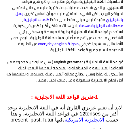
لاساسيات اللغة الإنجليزية
،موضوع مهم جدا و هو
شرح قواعد
الانجليزي
، و الذي شاهدت عمليات بحث كثيرة عليه من خلال تصفحي
لمواقع الويب ، لكن الشيء المتفق عليه هو أن اساس تكوين
جمل
بالانجليزي
مفيدة ليس مبني فقط على حفظ
كلمات انجليزية
،
مصطلحات انجليزية مهمة
، لان هناك مشاكل أكبر تكمن في كيفية
استخدام
قواعد اللغة الانجليزية
بطريقة مبسطة و هو في رٱيي
الشخصي ما عجزت عن تقديمه أغلب
معاهد لغة انجليزية
، اليوم بحول
الله تعالى سنشرح لكم في
مدونة everyday english
عن الطريقة
الصحيحة لتعلم
جميع قواعد اللغة الانجليزية.
قواعد اللغة الانجليزية
(
english grammar
) هي عبارة عن مجموعة من
القواعد المتناسقة و المتكاملة و المتممة لبعضها البعض لذلك
سأسدي لك نقاط وهي نصائح فعالة أتمنى منك تجسيدها و تطبيقها من
أجل
تعلم الانجليزية بسهولة
و في ظرف زمني قصير.
1-تفريق قواعد اللغة الانجليزية :
لابد أن تعلم عزيزي القارئ أنه في اللغة الانجليزية توجد
أكثر من 12tenses في قواعد اللغة الانجليزية، و هذا
حسب
الانجليزية الامريكية
،فيها present past, futur