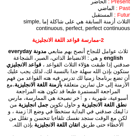
Present :
الحاضر
Past :
الماضي
Futur :
المستقبل
الثلاث أزمنة السابقة هي على شاكلة إما simple,
continuous, perfect, perfect continuous
2-ممارسة قواعد اللغة الانجليزية
ثلاث عوامل للنجاح أنصح بهم متابعي
مدونة everyday
english
و هي : الانضباط الذاتي، الصبر، الشجاعة
صدقني إذا طبقت هؤلاء الثلاث القواعد ،
قواعد الانجليزي
ستكون بإذن الله سهلة جدا بالنسبة لك، لذلك يجب عليك
أن تضع برنامجا زمنيا لك تدرس فيه هته القواعد من فهم
الأزمنة إلى حل تمارين متعلقة
بأزمنة اللغة الانجليزية
،مع
المراجعة المستمرة طبعا قد تكون هته المراجعة
أسبوعية، شهرية ، و ٱخر نصيحة هي الممارسة، مارس
نطق اللغة الانجليزية
و حاول تكوين
جمل انجليزية
من
تٱليفك صدقني في البداية ستخطأ في وضع الٱزمنة ، و
لكن مع الوقت ستجد نفسك تلقاءيا تتحسن و تقلل من
الأخطاء حتى طريق
اتقان اللغة الانجليزية
بإذن الله.