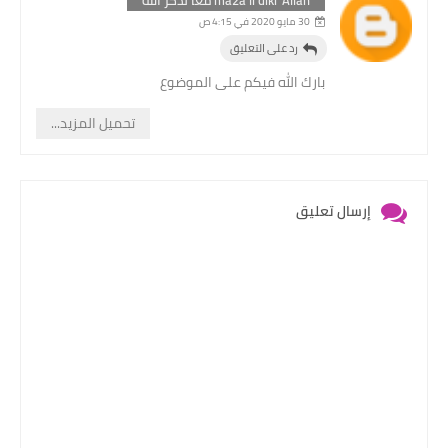
ma2a li dikr Allah معا لذكر الله
30 مايو 2020 في 4:15 ص
رد على التعليق
بارك الله فيكم على الموضوع
تحميل المزيد...
إرسال تعليق