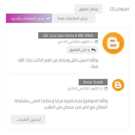
تعليقان (2)
إرسال تعليق
عرض التعليقات فقط
عرض التعليقات والردود
ma2a li dikr Allah معا لذكر الله
11 أكتوبر 2021 في 1:37 ص
رد على التعليق
والله احسن دليل وجدته عن اهم الكتب بارك الله
فيك
Amar Sraidi
11 أكتوبر 2021 في 2:42 ص
والله الموضوع تم تحضيره مرارا و تكرارا اتمنى مشاركة
المقال مع اكبر قدر ممكن من الطلاب
تحميل المزيد...