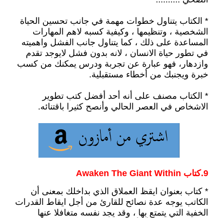
* الكتاب يتناول خطوات مهمة في جانب تحسين الحياة
الشخصية
،
وتنظيمها
،
وكيفية كسبه لاهم المهارات
المساعدة على
ذلك ،
كما يتناول جانب الفشل واهميته
في تطور حياة الانسان
،
لانه بدون فشل لايوجد تقدم
وازدهار
،
فهو عبارة عن تجربة ودرس يمكنك من كسب
خبرة ويجنبك من أخطاء مستقبلية.
* الكتاب مصنف على أنه أحد أفضل كتب تطوير
الاشخاص في العصر الحالي وأنصح كثيرا باقتنائه.
9.كتاب Awaken The Giant Within
* كتاب بعنوان ايقظ العملاق ال
ذي بداخلك بمعنى أن
الكاتب يوجه عدة نصائح للقارئ من أجل ايقاط القدرات
الخفية التي يتمتع بها ،
وقد يجد نفسه متغافلا عنها