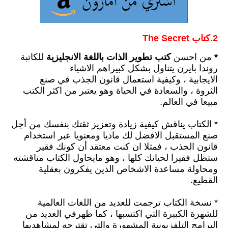
2.كتاب The Secret
*
من احسن
كتب تطوير الذات باللغة الانجليزية
للكاتبة
روندا بايرن يتناول بشكل كبيراهم الاشياء
الايجابية ،
وكيفية استعمال قانون الجذب في صنع
الثروة
،
والسعادة في الحياة وهو يعتبر من اكثر الكتب
مبيعا في العالم.
* الكتاب يناقش كيفية زيادة وتعزيز ثقتك بنفسك من أجل
صنع المستقبل الافضل لك ماديا ومعنويا عبر استخدام
قانون الجذب ،
فمثلا ان كنت معتقد أن كونك فقير
ستظل فقيرا لحياتك كلها
،
وهو مايحاول الكتاب مناقشته
ومحاولة مساعدة الاشخاص الذين يفكرون بعقلية
القطيع.
* نسخة الكتاب ترجمت للعديد من اللغات العالمية
للشهرة الكبيرة التي اكتسبها
،
كما ظهرفي العديد من
البرامج التلفزيونية المشهورة والتي تقترحه لمشاهديها