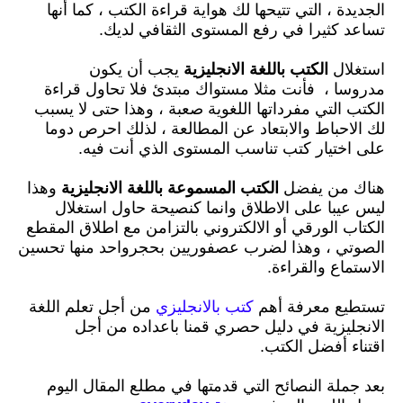
الجديدة ،
التي تتيحها لك هواية قراءة الكتب
،
كما أنها
تساعد كثيرا في رفع المستوى الثقافي لديك.
استغلال
الكتب باللغة الانجليزية
يجب أن يكون
مدروسا ،
فأنت مثلا مستواك مبتدئ فلا تحاول قراءة
الكتب التي مفرداتها اللغوية صعبة
،
وهذا حتى لا يسبب
لك الاحباط والابتعاد عن المطالعة
،
لذلك احرص دوما
على اختيار كتب تناسب المستوى الذي أنت فيه.
هناك من يفضل
الكتب المسموعة باللغة الانجليزية
وهذا
ليس عيبا على الاطلاق وانما كنصيحة حاول استغلال
الكتاب الورقي أو الالكتروني بالتزامن مع اطلاق المقطع
الصوتي ،
وهذا لضرب عصفوريين بحجرواحد منها تحسين
الاستماع والقراءة.
تستطيع معرفة أهم
كتب بالانجليزي
من أجل تعلم اللغة
الانجليزية في دليل حصري قمنا باعداده من أجل
اقتناء أفضل الكتب.
بعد جملة النصائح التي قدمتها في مطلع المقال اليوم