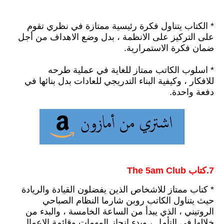
* الكتاب يتناول فكرة رئيسية ممتازة في نظري تقوم
على التركيز على الانظمة ،
بدل وضع الاهداف من أجل
ضمان فكرة الاستمرارية.
* اسلوب الكاتب ممتاز للغاية في عملية طرحه
للافكار ،
وكيفية البناء التدريجي للعادات بدل بنائها في
دفعة واحدة.
7.كتاب ‎The ‎5‎am Club‎
* كتاب ممتاز للاشخاص الذين يفضلون القيادة والريادة
حيث يتناول الكاتب روبن شارما النظام الصباحي
الروتيني ،
الذي يبدأ من الساعة الخامسة
،
والبدء من
خلالها في التأمل
،
وبدء انجاز المهمات وقائمة الاعمال