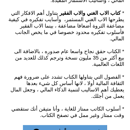
المالي
،
واساليب الاستثمار المفيدة.
*
كتاب الاب الغني والاب الفقير
يتناول أهم الافكار التي
يطرحها الاب الغني المسثمر،
وأسايب تفكيره في كيفية
مضاعفة الثروة أضعافا مضاعفة
،
بينما الاب الفقير
ف
أسلوب تفكيره محدود خصوصا في ما يخص الجانب
المالي.
* الكتاب حقق نجاح واسعا عام صدوره ،
بالاضافة الى
بيع أكثر من 35 مليون نسخة وترجم ك
ذلك للعديد من
اللغات العالمية.
* الفصول التي يتناولها الكتاب تشدد على ضرورة فهم
الثقافة المالية
أولا ،
لانها أساس كل شيء بعدها
يعطيك أهم الاساليب لتنمية الذكاء المالي
،
وجعل المال
يعمل من
أجلك.
*
أسلوب الكاتب ممتاز للغاية ،
وأنا متيقن
أنك ستقضي
وقت ممتاز وغير ممل في تصفح الكتاب.