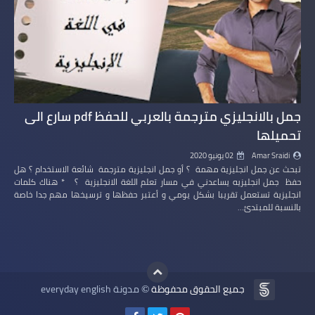
جمل بالانجليزي مترجمة بالعربي للحفظ pdf سارع الى
تحميلها
Amar Sraidi
02 يونيو 2020
تبحث عن جمل انجليزية مهمة ؟ أو جمل انجليزية مترجمة شائعة الاستخدام ؟ هل
حفظ جمل انجليزيه يساعدني في مسار تعلم اللغة الانجليزية ؟ * هناك كلمات
انجليزية تستعمل تقريبا بشكل يومي و أعتبر حفظها و ترسيخها مهم جدا خاصة
بالنسبة للمبتدئ…
جميع الحقوق محفوظة
مدونة everyday english
©