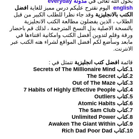
بحول الله تعالى في
مدونة everyday
english
اليوم
نقترح عليكم درس مميز للغاية
افضل
الكتب بالانجليزية
وقد جاء نظرا للطلب الكبير من قبل
الطلاب ،
الذين يفضلون مطالعة الكتب الانجليزية
بالنسخة الاصلية بدل النسخ المترجمة
،
لذلك قم باحضار
ورقة وقلم لتدوين أفضل الكتب وامكانية اقتناءها في
مابعد وسأضع لكم أفضل المواقع لشراء هته الكتب عبر
الانترنت.
قائمة
افضل كتب انجليزية
تتمثل في :
1.كتاب
‎Secrets of The Millionaire Mind‎
2.كتاب The Secret
3.كتاب Out of The Maze
4.كتاب
‎7‎ Habits of Highly Effective People
5.كتاب
‎Outliers‎
6.كتاب ‎Atomic Habits‎
7.كتاب ‎The ‎5‎am Club‎
8.كتاب
Unlimited Power
9.كتاب
Awaken The Giant Within
10.كتاب
Rich Dad Poor Dad