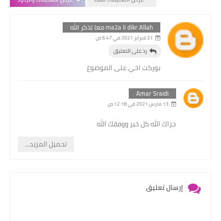
ma2a li dikr Allah معا لذكر الله
21 فبراير 2021 في 6:47 ص
رد على التعليق
بوركت اخي على الموضوع
Amar Sraidi
13 مارس 2021 في 12:18 ص
جزاك الله كل خير ووفقك الله
تحميل المزيد...
إرسال تعليق