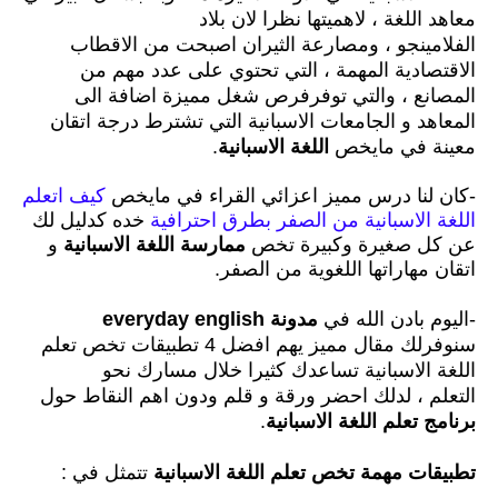
معاهد اللغة ،
لاهميتها نظرا لان بلاد
الفلامينجو
،
ومصارعة الثيران اصبحت من الاقطاب
الاقتصادية المهمة
،
التي تحتوي على عدد مهم من
المصانع
، و
التي توفرفرص شغل مميزة اضافة الى
المعاهد و الجامعات الاسبانية التي تشترط درجة اتقان
معينة في مايخص
اللغة الاسبانية
.
-كان لنا درس مميز اعزائي القراء في مايخص
كيف اتعلم
اللغة الاسبانية من الصفر بطرق احترافية
خده كدليل لك
عن كل صغيرة وكبيرة تخص
ممارسة اللغة الاسبانية
و
اتقان مهاراتها اللغوية من الصفر.
-اليوم بادن الله في
مدونة everyday english
سنوفرلك مقال مميز يهم افضل 4 تطبيقات تخص تعلم
اللغة الاسبانية تساعدك كثيرا خلال مسارك نحو
التعلم ،
لدلك احضر ورقة و قلم ودون اهم النقاط حول
برنامج تعلم اللغة الاسبانية
.
تطبيقات مهمة تخص تعلم اللغة الاسبانية
تتمثل في :